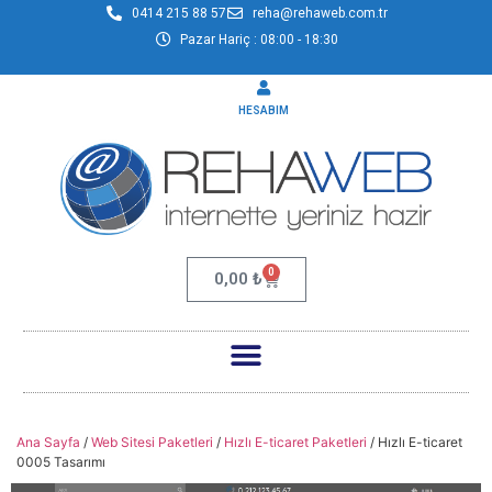
0414 215 88 57
reha@rehaweb.com.tr
Pazar Hariç : 08:00 - 18:30
HESABIM
0
0,00
₺
Ana Sayfa
/
Web Sitesi Paketleri
/
Hızlı E-ticaret Paketleri
/ Hızlı E-ticaret
0005 Tasarımı