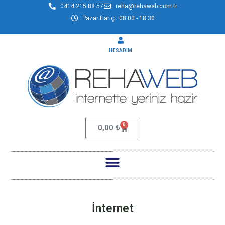
0414 215 88 57
reha@rehaweb.com.tr
Pazar Hariç : 08:00 - 18:30
HESABIM
0
0,00
₺
İnternet