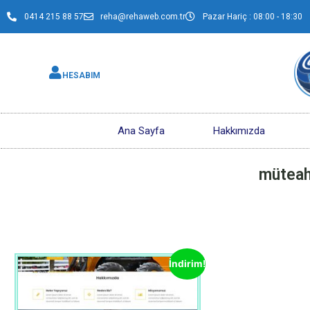
0414 215 88 57
reha@rehaweb.com.tr
Pazar Hariç : 08:00 - 18:30
HESABIM
Ana Sayfa
Hakkımızda
müteahh
İndirim!