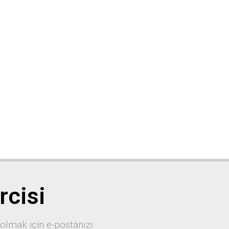
rcisi
 olmak için e-postanızı