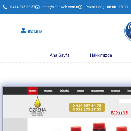
0414 215 88 57
reha@rehaweb.com.tr
Pazar Hariç : 08:00 - 18:30
HESABIM
Ana Sayfa
Hakkımızda