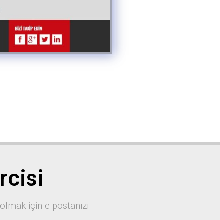
rcisi
 olmak için e-postanızı