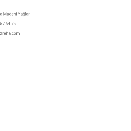
a Madeni Yağlar
357 64 75
zreha.com