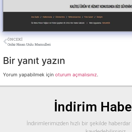
ÖNCEKI
Onbir Nisan Unlu Mamulleri
Bir yanıt yazın
Yorum yapabilmek için
oturum açmalısınız
.
İndirim Habe
İndirimlerimizden hızlı bir şekilde haberdar
kaydedebilirsiniz.