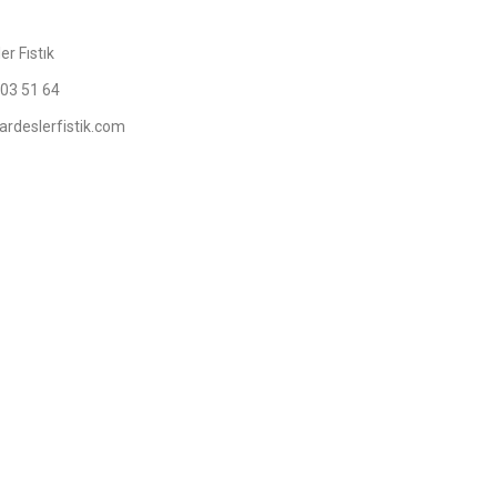
er Fıstık
703 51 64
ardeslerfistik.com