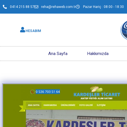
0414 215 88 57
reha@rehaweb.com.tr
Pazar Hariç : 08:00 - 18:30
HESABIM
Ana Sayfa
Hakkımızda