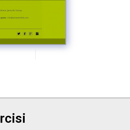
rcisi